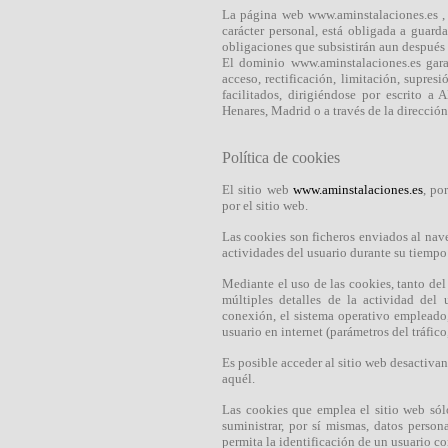
La página web www.aminstalaciones.es , 
carácter personal, está obligada a guarda
obligaciones que subsistirán aun después 
El dominio www.aminstalaciones.es gara
acceso, rectificación, limitación, supres
facilitados, dirigiéndose por escrito
Henares, Madrid o a través de la direcció
Política de cookies
El sitio web
www.aminstalaciones.es
, po
por el sitio web.
Las cookies son ficheros enviados al nave
actividades del usuario durante su tiemp
Mediante el uso de las cookies, tanto del
múltiples detalles de la actividad del
conexión, el sistema operativo empleado,
usuario en internet (parámetros del tráfico
Es posible acceder al sitio web desactivan
aquél.
Las cookies que emplea el sitio web só
suministrar, por sí mismas, datos perso
permita la identificación de un usuario co