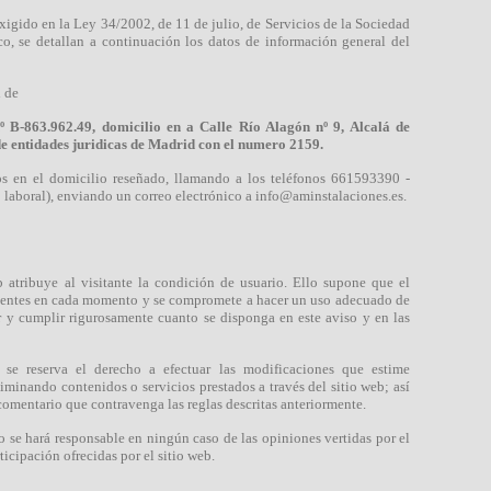
igido en la Ley 34/2002, de 11 de julio, de Servicios de la Sociedad
o, se detallan a continuación los datos de información general del
d de
 B-863.962.49, domicilio en a Calle Río Alagón nº 9, Alcalá de
 de entidades juridicas de Madrid con el numero 2159.
s en el domicilio reseñado, llamando a los teléfonos 661593390 -
 laboral), enviando un correo electrónico a info@aminstalaciones.es.
b atribuye al visitante la condición de usuario. Ello supone que el
igentes en cada momento y se compromete a hacer un uso adecuado de
r y cumplir rigurosamente cuanto se disponga en este aviso y en las
se reserva el derecho a efectuar las modificaciones que estime
minando contenidos o servicios prestados a través del sitio web; así
 comentario que contravenga las reglas descritas anteriormente.
se hará responsable en ningún caso de las opiniones vertidas por el
ticipación ofrecidas por el sitio web.