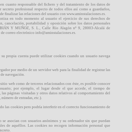
en cuanto responsable del fichero y del tratamiento de los datos de
r secreto profesional respecto de todos ellos así como a guardarlos,
de finalizar las relaciones del usuario con www.aminstalaciones.es.
ntiza en todo momento al usuario el ejercicio de sus derechos de
ión, cancelación, portabilidad y oposición sobre los datos personales
 a ABIÁN Y MUÑOZ, S. L., Calle Río Alagón nº 9, 28003-Alcalá de
n de correo electrónico info@aminstalaciones.es.
r su propia cuenta puede utilizar cookies cuando un usuario navega
gador por medio de un servidor web para la finalidad de registrar las
o de navegación.
 sitio web como de terceros relacionados con éste, es posible conocer
 usuario; por ejemplo, el lugar desde el que accede, el tiempo de
 las páginas visitadas y otros datos relativos al comportamiento del
, número de entradas, etc.).
do las cookies pero podría interferir en el correcto funcionamiento de
lo se asocian con usuarios anónimos y su ordenador sin que puedan
nales de aquéllos. Las cookies no recogen información personal que
ncreto.