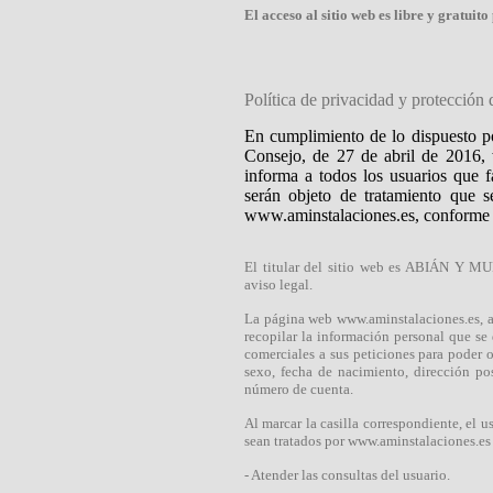
El acceso al sitio web es libre y gratuito
Política de privacidad y protección 
En cumplimiento de lo dispuesto p
Consejo, de 27 de abril de 2016, 
informa a todos los usuarios que fa
serán objeto de tratamiento que s
www.aminstalaciones.es, conforme a
El titular del sitio web es ABIÁN Y MUÑ
aviso legal.
La página web www.aminstalaciones.es, a 
recopilar la información personal que se 
comerciales a sus peticiones para poder o
sexo, fecha de nacimiento, dirección pos
número de cuenta.
Al marcar la casilla correspondiente, el 
sean tratados por www.aminstalaciones.es 
- Atender las consultas del usuario.