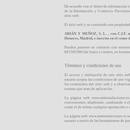
De acuerdo con el deber de información ex
de la Información y Comercio Electrónic
sitio web:
El sitio web y su contenido son propieda
ABIÁN Y MUÑOZ, S. L. , con C.I.F. nº
Henares, Madrid, e inscrita en el censo
Pueden ponerse en contacto con nosotro
661593380 (de lunes a viernes, en horario
Términos y condiciones de uso
El acceso y utilización de este sitio we
usuario acepta las condiciones de uso v
los contenidos del sitio web y a observa
normas que sean de aplicación.
La página web www.aminstalaciones.es 
convenientes, añadiendo, cambiando o eli
como el de retirar cualquier aportación o
La página web www.aminstalaciones.es no 
usuario a través de las herramientas de par